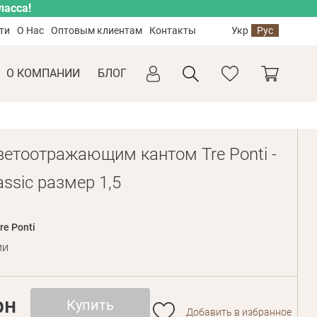
ласса!
ти
О Нас
Оптовым клиентам
Контакты
Укр
Рус
О КОМПАНИИ
БЛОГ
ветоотражающим кантом Tre Ponti -
assic размер 1,5
re Ponti
ии
рн
Купить
Добавить в избранное