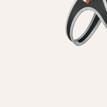
Личные данные
Имя*
Вам 
Фамилия*