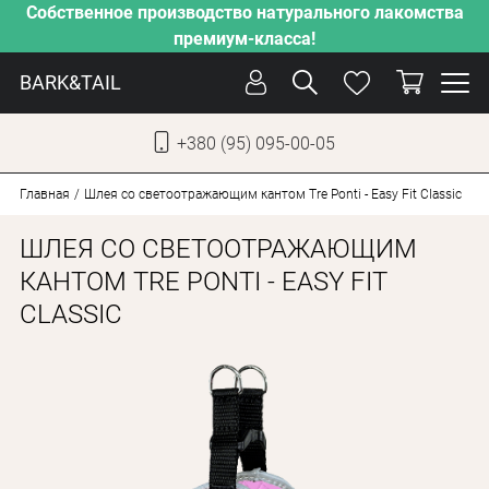
Собственное производство натурального лакомства
премиум-класса!
BARK&TAIL
+380 (95) 095-00-05
УКР
РУС
Главная
Шлея со светоотражающим кантом Tre Ponti - Easy Fit Classic
ШЛЕЯ СО СВЕТООТРАЖАЮЩИМ
СОБАКИ
КАНТОМ TRE PONTI - EASY FIT
КОТЫ
CLASSIC
ОТ ЖАРЫ
НАШЕ ПРОИЗВОДСТВО
НОВИНКИ
АКЦИИ
О КОМПАНИИ