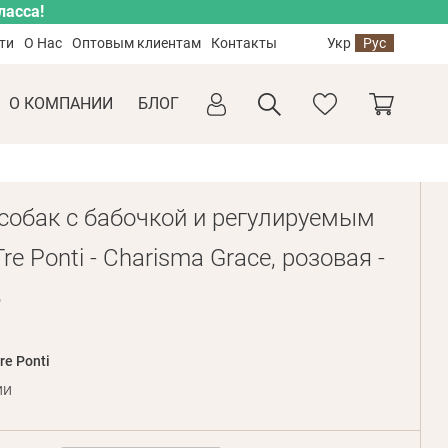
ласса!
ти
О Нас
Оптовым клиентам
Контакты
Укр
Рус
О КОМПАНИИ
БЛОГ
собак с бабочкой и регулируемым
e Ponti - Charisma Grace, розовая -
5
re Ponti
ии