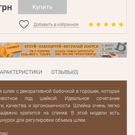
грн
Купить
Добавить в избранное
Пароль
Пароль
дения
ХАРАКТЕРИСТИКИ
ОТЗЫВЫ(0)
Повторите
пароль
 шлея с декоративной бабочкой в горошек, которая
ивотное под шейкой. Идеальное сочетание
и, качества и эргономичности. Шлейка очень легко
Зарегистрироваться
надежно крепится на спинке. В этой модели есть
нурок для регулировки объема шлеи.
лии.