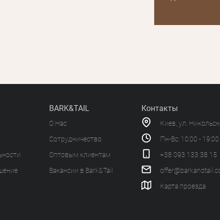
BARK&TAIL
Контакты
О Нас
Киев, ул. Никольс
Сотрудничество
Пн-Вс: 10:00 - 19:00
ьности
Оптовым клиентам
+38 093 133 38 15
шение
Вакансии в Bark&Tail
offer@barkandtail.
Карта проезда