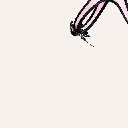
Личные данные
Имя*
Вам 
Фамилия*