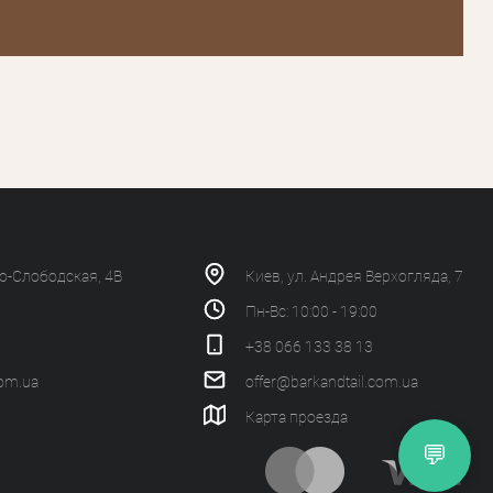
ко-Слободская, 4В
Киев, ул. Андрея Верхогляда, 7
Пн-Вс: 10:00 - 19:00
+38 066 133 38 13
com.ua
offer@barkandtail.com.ua
Карта проезда
💬