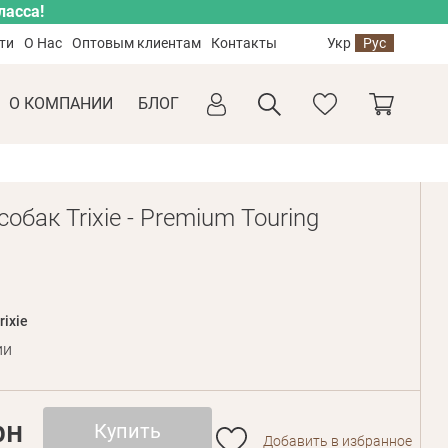
ласса!
ти
О Нас
Оптовым клиентам
Контакты
Укр
Рус
О КОМПАНИИ
БЛОГ
обак Trixie - Premium Touring
rixie
ии
рн
Купить
Добавить в избранное