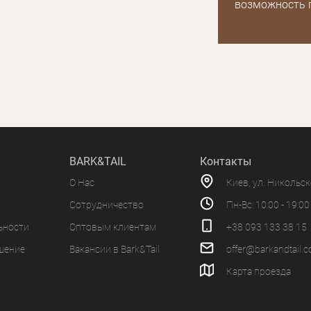
возможность 
BARK&TAIL
Контакты
О Нас
Киев, ул. Никольс
Сотрудничество
Пн-Вс: 10:00 - 19:00
ьности
Оптовым клиентам
+38 093 133 38 15
шение
Вакансии в Bark&Tail
offer@barkandtail.
Карта проезда