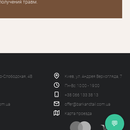
получения травм.
ко-Слободская, 4В
Киев, ул. Андрея Верхогляда, 7
Пн-Вс: 10:00 - 19:00
+38 066 133 38 13
com.ua
offer@barkandtail.com.ua
Карта проезда
💬