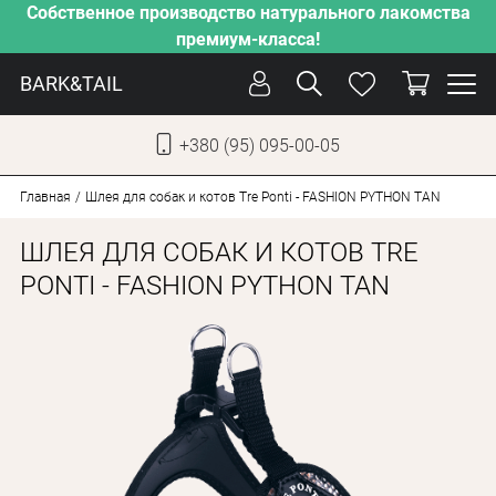
Собственное производство натурального лакомства
премиум-класса!
BARK&TAIL
+380 (95) 095-00-05
УКР
РУС
Главная
Шлея для собак и котов Tre Ponti - FASHION PYTHON TAN
ШЛЕЯ ДЛЯ СОБАК И КОТОВ TRE
СОБАКИ
PONTI - FASHION PYTHON TAN
КОТЫ
ОТ ЖАРЫ
НАШЕ ПРОИЗВОДСТВО
НОВИНКИ
АКЦИИ
О КОМПАНИИ