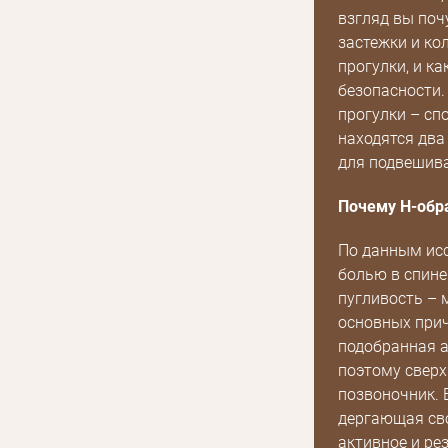
Получать уведомления о новинках,скидках,
взгляд вы поч
или с помощью
акциях
застежки и ко
прогулки, и ка
безопасности.
прогулки – сп
находятся два
для подвешива
Почему Н-обр
По данным исс
болью в спине
пугливость – 
основных прич
подобранная а
поэтому свер
позвоночник. Е
дергающая сво
активное и ре