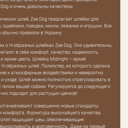
Dog и очень довольны качеством.
ческих шлей, Zee.Dog предлагает шлейки для
, ошейники, поводки, миски, лежанки и игрушки. Все
 обычно привезли в Украину.
им о Н-образных шлейках Zee.Dog. Они удивительны,
четают в себе комфорт, качество, надежность,
и яркие цвета. Шлейка Midnight – яркий
 Н-образных шлей. Полиэстер, из которого сделана
чив к атмосферным воздействиям и невероятно
Пароль
е и уходе. Шлей можно полностью отрегулировать в
с телом вашей собаки. Регулируется до следующего
Пароль
ично подходит для растущих щенков!
дения
 устанавливают совершенно новые стандарты
Повторите
пароль
и комфорта. Фурнитура высочайшего качества.
готип защищает швы, обеспечивающие
 выносливость и долговечность. Даже на первый