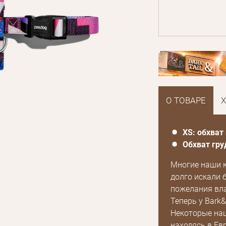
О ТОВАРЕ
ХS: обхват 
Обхват гру
Многие наши 
долго искали 
пожелания вла
Теперь у Bark&
Некоторые наш
находясь в Ев