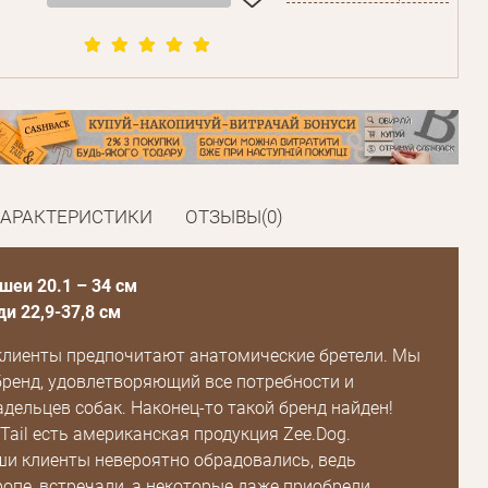
ХАРАКТЕРИСТИКИ
ОТЗЫВЫ(0)
шеи 20.1 – 34 см
ди 22,9-37,8 см
клиенты предпочитают анатомические бретели. Мы
бренд, удовлетворяющий все потребности и
дельцев собак. Наконец-то такой бренд найден!
Tail есть американская продукция Zee.Dog.
и клиенты невероятно обрадовались, ведь
ропе, встречали, а некоторые даже приобрели