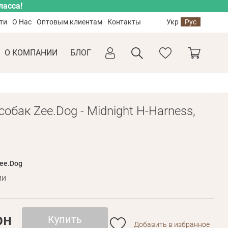
ласса!
ти
О Нас
Оптовым клиентам
Контакты
Укр
Рус
О КОМПАНИИ
БЛОГ
обак Zee.Dog - Midnight H-Harness,
ee.Dog
ии
рн
Купить
Добавить в избранное