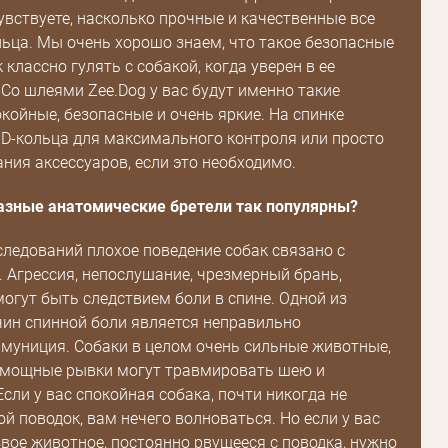
Зарегистрироваться
увствуете, насколько прочные и качественные все
льца. Мы очень хорошо знаем, что такое безопасные
к классно гулять с собакой, когда уверен в ее
 Со шлеями Zee.Dog у вас будут именно такие
окойные, безопасные и очень яркие. На спинке
 D-кольца для максимального контроля или просто
ния аксессуаров, если это необходимо.
азные анатомические бретели так популярны?
ледований плохое поведение собак связано с
. Агрессия, непослушание, чрезмерный брань,
могут быть следствием боли в спине. Одной из
ин спинной боли является неправильно
муниция. Собаки в целом очень сильные животные,
хмощные рывки могут травмировать шею и
сли у вас спокойная собака, почти никогда не
й поводок, вам нечего волноваться. Но если у вас
звое животное, постоянно рвущееся с поводка, нужно