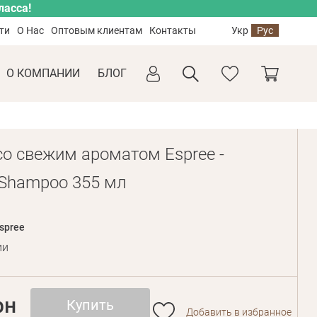
ласса!
ти
О Нас
Оптовым клиентам
Контакты
Укр
Рус
О КОМПАНИИ
БЛОГ
о свежим ароматом Espree -
t Shampoo 355 мл
spree
ии
рн
Купить
Добавить в избранное