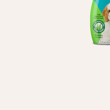
Личные данные
Имя*
Вам 
Фамилия*