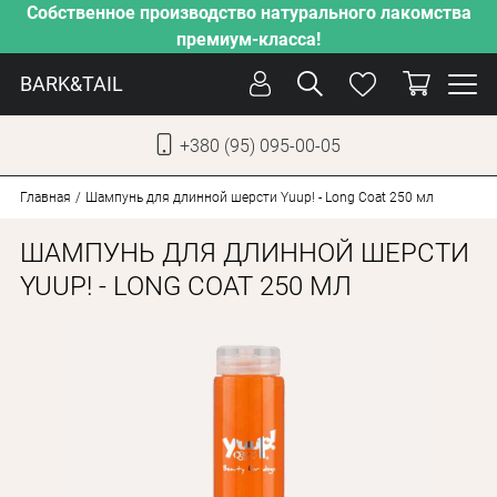
Собственное производство натурального лакомства
премиум-класса!
BARK&TAIL
+380 (95) 095-00-05
УКР
РУС
Главная
Шампунь для длинной шерсти Yuup! - Long Coat 250 мл
ШАМПУНЬ ДЛЯ ДЛИННОЙ ШЕРСТИ
СОБАКИ
YUUP! - LONG COAT 250 МЛ
КОТЫ
ОТ ЖАРЫ
НАШЕ ПРОИЗВОДСТВО
НОВИНКИ
АКЦИИ
О КОМПАНИИ