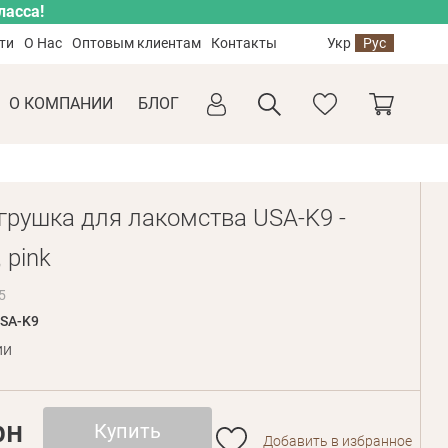
ласса!
ти
О Нас
Оптовым клиентам
Контакты
Укр
Рус
О КОМПАНИИ
БЛОГ
грушка для лакомства USA-K9 -
 pink
5
SA-K9
ии
рн
Купить
Добавить в избранное