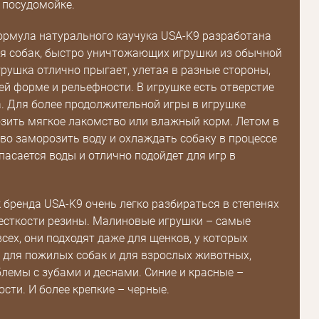
 посудомойке.
Повторите
пароль
рмула натурального каучука USA-K9 разработана
я собак, быстро уничтожающих игрушки из обычной
грушка отлично прыгает, улетая в разные стороны,
Зарегистрироваться
ей форме и рельефности. В игрушке есть отверстие
. Для более продолжительной игры в игрушке
зить мягкое лакомство или влажный корм. Летом в
во заморозить воду и охлаждать собаку в процессе
пасается воды и отлично подойдет для игр в
 бренда USA-K9 очень легко разбираться в степенях
есткости резины. Малиновые игрушки – самые
всех, они подходят даже для щенков, у которых
, для пожилых собак и для взрослых животных,
емы с зубами и деснами. Синие и красные –
ости. И более крепкие – черные.