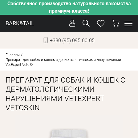
Собственное производство натурального лакомства
премиум-класса!
BARK&TAIL
+380 (95) 095-00-05
УКР
РУС
Главная
Препарат для собак и кошек с дерматологическими нарушениями
VetExpert VetoSkin
СОБАКИ
ПРЕПАРАТ ДЛЯ СОБАК И КОШЕК С
КОТЫ
ДЕРМАТОЛОГИЧЕСКИМИ
ОТ ЖАРЫ
НАРУШЕНИЯМИ VETEXPERT
НАШЕ ПРОИЗВОДСТВО
VETOSKIN
НОВИНКИ
АКЦИИ
О КОМПАНИИ