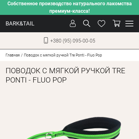
Собственное производство натурального лакомства
премиум-класса!
BARK&TAIL
+380 (95) 095-00-05
УКР
РУС
Главная
Поводок с мягкой ручкой Tre Ponti - Fluo Pop
ПОВОДОК С МЯГКОЙ РУЧКОЙ TRE
СОБАКИ
PONTI - FLUO POP
КОТЫ
ОТ ЖАРЫ
НАШЕ ПРОИЗВОДСТВО
НОВИНКИ
АКЦИИ
О КОМПАНИИ