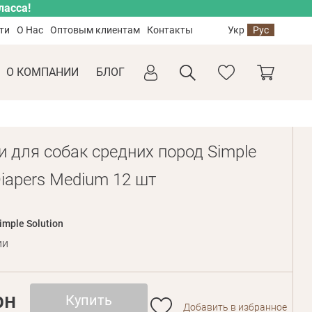
ласса!
ти
О Нас
Оптовым клиентам
Контакты
Укр
Рус
О КОМПАНИИ
БЛОГ
и для собак средних пород Simple
 Diapers Medium 12 шт
imple Solution
ии
рн
Купить
Добавить в избранное