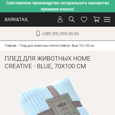
Собственное производство натурального лакомства
премиум-класса!
BARK&TAIL
+380 (95) 095-00-05
УКР
РУС
Главная
Плед для животных Home Creative - Blue, 70х100 см
ПЛЕД ДЛЯ ЖИВОТНЫХ HOME
СОБАКИ
CREATIVE - BLUE, 70Х100 СМ
КОТЫ
ОТ ЖАРЫ
НАШЕ ПРОИЗВОДСТВО
НОВИНКИ
АКЦИИ
О КОМПАНИИ