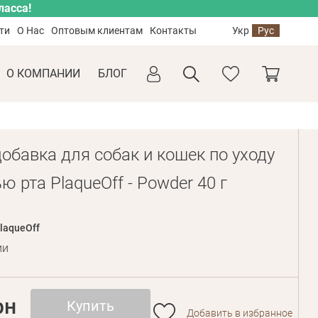
ласса!
ти
О Нас
Оптовым клиентам
Контакты
Укр
Рус
О КОМПАНИИ
БЛОГ
обавка для собак и кошек по уходу
ю рта PlaqueOff - Powder 40 г
laqueOff
ии
рн
Купить
Добавить в избранное