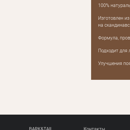
100% натураль
Получать уведомления о новинках,скидках,
или с помощью
акциях
Изготовлен из
на скандинавс
Формула, пров
Подходит для 
Улучшения поя
BARK&TAIL
Контакты