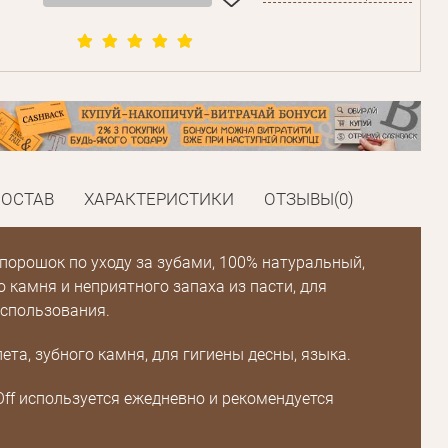
СОСТАВ
ХАРАКТЕРИСТИКИ
ОТЗЫВЫ(0)
порошок по уходу за зубами, 100% натуральный,
Пароль
о камня и неприятного запаха из пасти, для
спользования.
Пароль
дения
ета, зубного камня, для гигиены десны, языка.
Повторите
пароль
Off используется ежедневно и рекомендуется
.