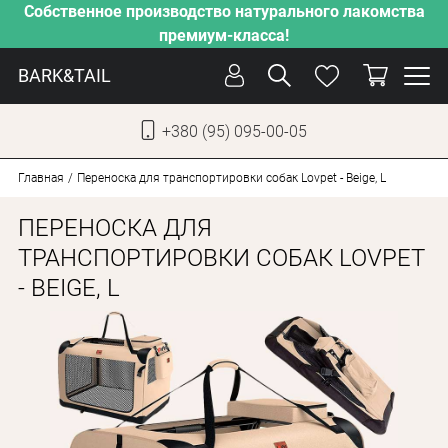
Собственное производство натурального лакомства
премиум-класса!
BARK&TAIL
+380 (95) 095-00-05
УКР
РУС
Главная
Переноска для транспортировки собак Lovpet - Beige, L
ПЕРЕНОСКА ДЛЯ
СОБАКИ
ТРАНСПОРТИРОВКИ СОБАК LOVPET
КОТЫ
- BEIGE, L
ОТ ЖАРЫ
НАШЕ ПРОИЗВОДСТВО
НОВИНКИ
АКЦИИ
О КОМПАНИИ