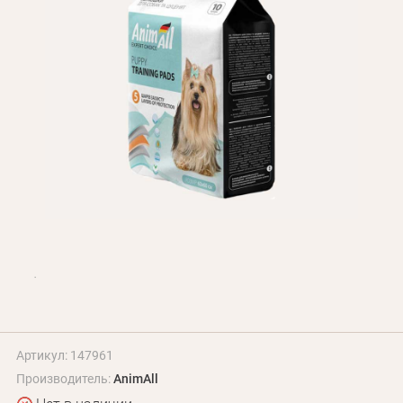
БЛОГ
Оплата и доставка
Программа лояльности
О Нас
Оптовым клиентам
Контакты
+380 (95) 095-00-05
Артикул: 147961
Производитель:
AnimAll