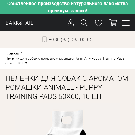
Собственное производство натурального лакомства
премиум-класса!
BARK&TAIL
+380 (95) 095-00-05
УКР
РУС
Главная
Пеленки для собак с ароматом ромашки AnimAll - Puppy Training Pads
60х60, 10 шт
СОБАКИ
ПЕЛЕНКИ ДЛЯ СОБАК С АРОМАТОМ
КОТЫ
РОМАШКИ ANIMALL - PUPPY
ОТ ЖАРЫ
TRAINING PADS 60Х60, 10 ШТ
НАШЕ ПРОИЗВОДСТВО
НОВИНКИ
АКЦИИ
О КОМПАНИИ