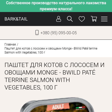
Собственное производство натурального лакомства
премиум-класса!
BARK&TAIL
+380 (95) 095-00-05
УКР
РУС
Главная
Паштет для котов с лососем и овощами Monge - BWild Paté terrine
Salmon with Vegetables, 100 г
СОБАКИ
ПАШТЕТ ДЛЯ КОТОВ С ЛОСОСЕМ И
КОТЫ
ОВОЩАМИ MONGE - BWILD PATÉ
ОТ ЖАРЫ
TERRINE SALMON WITH
НАШЕ ПРОИЗВОДСТВО
VEGETABLES, 100 Г
НОВИНКИ
АКЦИИ
О КОМПАНИИ