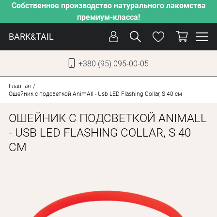
Собственное производство натурального лакомства
премиум-класса!
BARK&TAIL
+380 (95) 095-00-05
УКР
РУС
Главная
Ошейник с подсветкой AnimAll - Usb LED Flashing Collar, S 40 см
СОБАКИ
ОШЕЙНИК С ПОДСВЕТКОЙ ANIMALL
КОТЫ
- USB LED FLASHING COLLAR, S 40
СМ
ОТ ЖАРЫ
НАШЕ ПРОИЗВОДСТВО
НОВИНКИ
АКЦИИ
О КОМПАНИИ