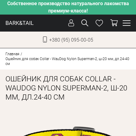
Собственное производство натурального лакомства
премиум-класса!
BARK&TAIL
+380 (95) 095-00-05
УКР
РУС
Главная
Ошейник для собак Collar - WauDog Nylon Superman-2, ш-20 мм, дл.24-40
см
СОБАКИ
ОШЕЙНИК ДЛЯ СОБАК COLLAR -
КОТЫ
WAUDOG NYLON SUPERMAN-2, Ш-20
ОТ ЖАРЫ
ММ, ДЛ.24-40 СМ
НАШЕ ПРОИЗВОДСТВО
НОВИНКИ
АКЦИИ
О КОМПАНИИ