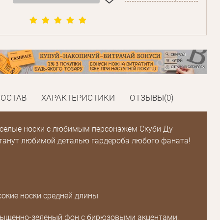
СОСТАВ
ХАРАКТЕРИСТИКИ
ОТЗЫВЫ(0)
еселые носки с любимым персонажем Скуби Ду
танут любимой деталью гардероба любого фаната!
сокие носки средней длины
сыщенно-зеленый фон с бирюзовыми акцентами,