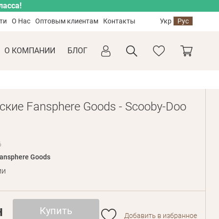
ласса!
ти
О Нас
Оптовым клиентам
Контакты
Укр
Рус
О КОМПАНИИ
БЛОГ
ские Fansphere Goods - Scooby-Doo
6
ansphere Goods
ии
н
Купить
Добавить в избранное