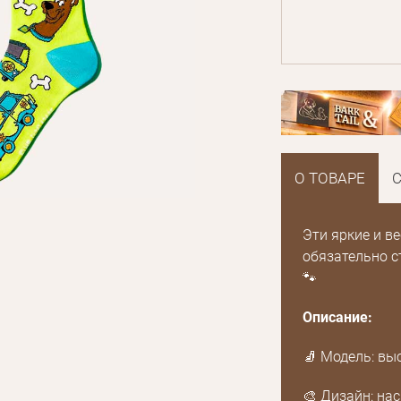
О ТОВАРЕ
Эти яркие и в
обязательно с
🐾
Описание:
🧦 Модель: вы
🎨 Дизайн: на