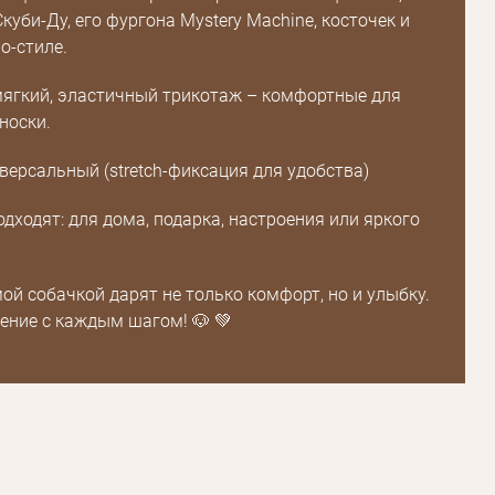
уби-Ду, его фургона Mystery Machine, косточек и
о-стиле.
мягкий, эластичный трикотаж – комфортные для
носки.
иверсальный (stretch-фиксация для удобства)
Пароль
одходят: для дома, подарка, настроения или яркого
Пароль
дения
ой собачкой дарят не только комфорт, но и улыбку.
ение с каждым шагом! 🐶 💚
Повторите
пароль
Зарегистрироваться