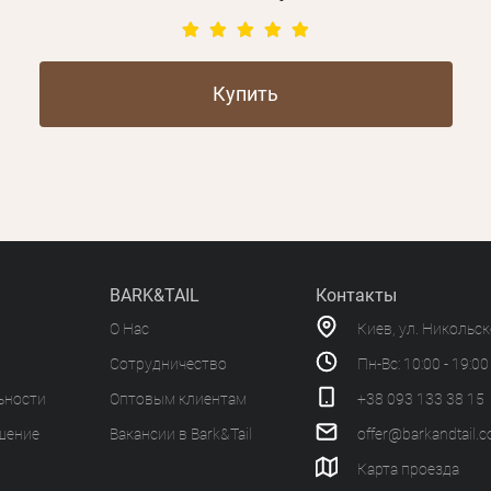
Купить
BARK&TAIL
Контакты
О Нас
Киев, ул. Никольс
Сотрудничество
Пн-Вс: 10:00 - 19:00
ьности
Оптовым клиентам
+38 093 133 38 15
шение
Вакансии в Bark&Tail
offer@barkandtail.
Карта проезда