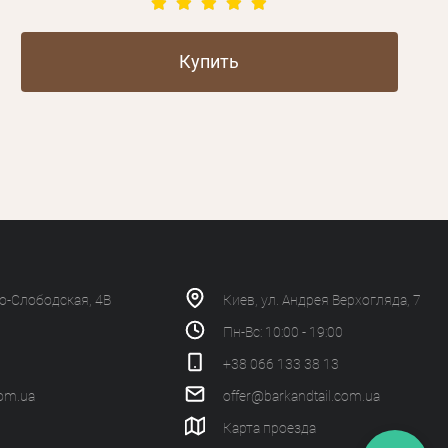
Купить
ко-Слободская, 4В
Киев, ул. Андрея Верхогляда, 7
Пн-Вс: 10:00 - 19:00
+38 066 133 38 13
com.ua
offer@barkandtail.com.ua
Карта проезда