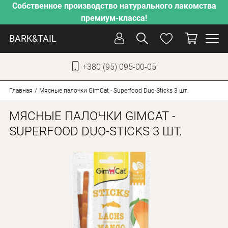
Собственное производство натурального лакомства
премиум-класса!
BARK&TAIL
+380 (95) 095-00-05
УКР
РУС
Главная
Мясные палочки GimCat - Superfood Duo-Sticks 3 шт.
МЯСНЫЕ ПАЛОЧКИ GIMCAT -
СОБАКИ
SUPERFOOD DUO-STICKS 3 ШТ.
КОТЫ
ОТ ЖАРЫ
НАШЕ ПРОИЗВОДСТВО
НОВИНКИ
АКЦИИ
О КОМПАНИИ