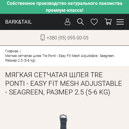
Собственное производство натурального лакомства
премиум-класса!
BARK&TAIL
+380 (95) 095-00-05
УКР
РУС
Главная
Мягкая сетчатая шлея Tre Ponti - Easy Fit Mesh Adjustable - Seagreen,
Размер 2.5 (5-6 kg)
СОБАКИ
МЯГКАЯ СЕТЧАТАЯ ШЛЕЯ TRE
КОТЫ
PONTI - EASY FIT MESH ADJUSTABLE
ОТ ЖАРЫ
- SEAGREEN, РАЗМЕР 2.5 (5-6 KG)
НАШЕ ПРОИЗВОДСТВО
НОВИНКИ
АКЦИИ
О КОМПАНИИ