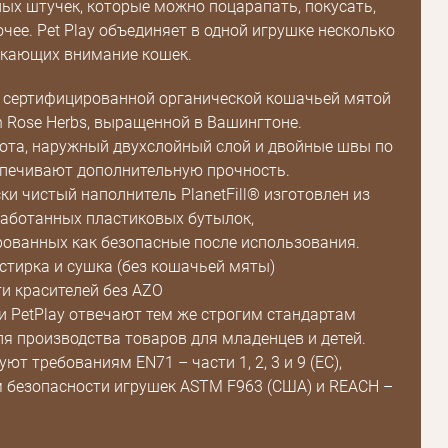
ых штучек, которые можно поцарапать, покусать,
Повторите
чее. Pet Play объединяет в одной игрушке несколько
пароль
екающих внимание кошек.
 сертифицированной органической кошачьей мятой
Зарегистрироваться
n Rose Herbs, выращенной в Вашингтоне.
ота, наружный двухслойный слой и двойные швы по
печивают дополнительную прочность.
ки чистый наполнитель PlanetFill® изготовлен из
аботанных пластиковых бутылок,
ованных как безопасные после использования.
тирка и сушка (без кошачьей мяты)
и красителей без AZO
и PetPlay отвечают тем же строгим стандартам
ля производства товаров для младенцев и детей.
ют требованиям EN71 – части 1, 2, 3 и 9 (ЕС),
 безопасности игрушек ASTM F963 (США) и REACH –