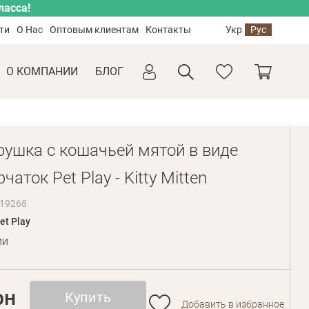
ласса!
ти
О Нас
Оптовым клиентам
Контакты
Укр
Рус
О КОМПАНИИ
БЛОГ
рушка с кошачьей мятой в виде
чаток Pet Play - Kitty Mitten
019268
et Play
ии
рн
Купить
Добавить в избранное