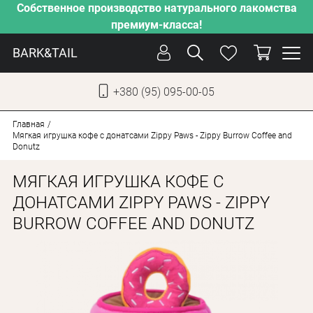
Собственное производство натурального лакомства
премиум-класса!
BARK&TAIL
+380 (95) 095-00-05
УКР
РУС
Главная
Мягкая игрушка кофе с донатсами Zippy Paws - Zippy Burrow Coffee and
Donutz
СОБАКИ
МЯГКАЯ ИГРУШКА КОФЕ С
КОТЫ
ДОНАТСАМИ ZIPPY PAWS - ZIPPY
ОТ ЖАРЫ
BURROW COFFEE AND DONUTZ
НАШЕ ПРОИЗВОДСТВО
НОВИНКИ
АКЦИИ
О КОМПАНИИ