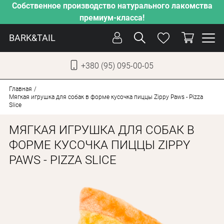
Собственное производство натурального лакомства
премиум-класса!
BARK&TAIL
+380 (95) 095-00-05
УКР
РУС
Главная
Мягкая игрушка для собак в форме кусочка пиццы Zippy Paws - Pizza
Slice
СОБАКИ
МЯГКАЯ ИГРУШКА ДЛЯ СОБАК В
КОТЫ
ФОРМЕ КУСОЧКА ПИЦЦЫ ZIPPY
ОТ ЖАРЫ
PAWS - PIZZA SLICE
НАШЕ ПРОИЗВОДСТВО
НОВИНКИ
АКЦИИ
О КОМПАНИИ