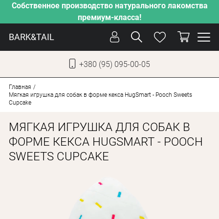
Собственное производство натурального лакомства
премиум-класса!
BARK&TAIL
+380 (95) 095-00-05
УКР
РУС
Главная
Мягкая игрушка для собак в форме кекса HugSmart - Pooch Sweets
Cupcake
СОБАКИ
МЯГКАЯ ИГРУШКА ДЛЯ СОБАК В
КОТЫ
ФОРМЕ КЕКСА HUGSMART - POOCH
ОТ ЖАРЫ
SWEETS CUPCAKE
НАШЕ ПРОИЗВОДСТВО
НОВИНКИ
АКЦИИ
О КОМПАНИИ