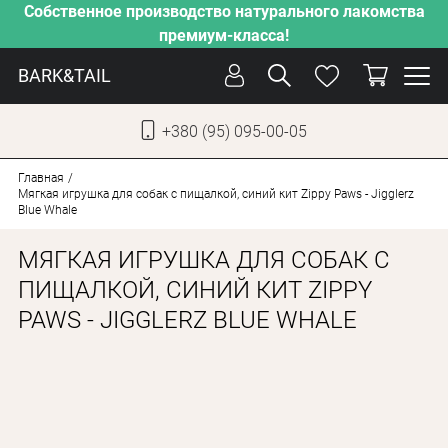
Собственное производство натурального лакомства
премиум-класса!
BARK&TAIL
+380 (95) 095-00-05
УКР
РУС
Главная
Мягкая игрушка для собак с пищалкой, синий кит Zippy Paws - Jigglerz
Blue Whale
СОБАКИ
МЯГКАЯ ИГРУШКА ДЛЯ СОБАК С
КОТЫ
ПИЩАЛКОЙ, СИНИЙ КИТ ZIPPY
ОТ ЖАРЫ
PAWS - JIGGLERZ BLUE WHALE
НАШЕ ПРОИЗВОДСТВО
НОВИНКИ
АКЦИИ
О КОМПАНИИ