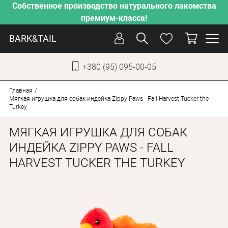
Собственное производство натурального лакомства
премиум-класса!
BARK&TAIL
+380 (95) 095-00-05
УКР
РУС
Главная
Мягкая игрушка для собак индейка Zippy Paws - Fall Harvest Tucker the
Turkey
СОБАКИ
МЯГКАЯ ИГРУШКА ДЛЯ СОБАК
КОТЫ
ИНДЕЙКА ZIPPY PAWS - FALL
ОТ ЖАРЫ
HARVEST TUCKER THE TURKEY
НАШЕ ПРОИЗВОДСТВО
НОВИНКИ
АКЦИИ
О КОМПАНИИ