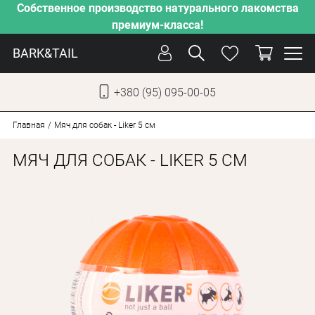
Собственное производство натурального лакомства
премиум-класса!
BARK&TAIL
+380 (95) 095-00-05
УКР
РУС
Главная
Мяч для собак - Liker 5 см
МЯЧ ДЛЯ СОБАК - LIKER 5 СМ
СОБАКИ
КОТЫ
ОТ ЖАРЫ
НАШЕ ПРОИЗВОДСТВО
НОВИНКИ
АКЦИИ
О КОМПАНИИ