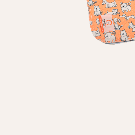
Личные данные
Имя*
Вам 
Фамилия*