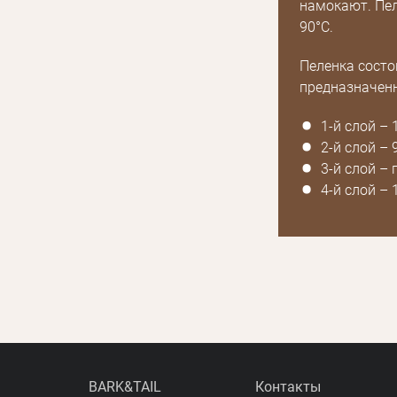
намокают. Пел
Получать уведомления о новинках,скидках,
или с помощью
90°C.
акциях
Пеленка состо
предназначенн
1-й слой –
2-й слой –
3-й слой – 
4-й слой –
BARK&TAIL
Контакты