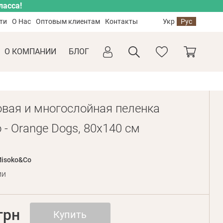
ласса!
ти
О Нас
Оптовым клиентам
Контакты
Укр
Рус
О КОМПАНИИ
БЛОГ
вая и многослойная пеленка
- Orange Dogs, 80x140 см
isoko&Co
ии
грн
Купить