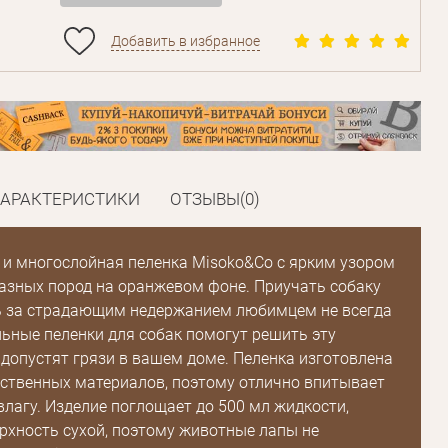
Добавить в избранное
ХАРАКТЕРИСТИКИ
ОТЗЫВЫ(0)
Пароль
и многослойная пеленка Misoko&Co с ярким узором
разных пород на оранжевом фоне. Приучать собаку
ь за страдающим недержанием любимцем не всегда
Пароль
льные пеленки для собак помогут решить эту
дения
допустят грязи в вашем доме. Пеленка изготовлена ​​
Повторите
ственных материалов, поэтому отлично впитывает
пароль
влагу. Изделие поглощает до 500 мл жидкости,
рхность сухой, поэтому животные лапы не