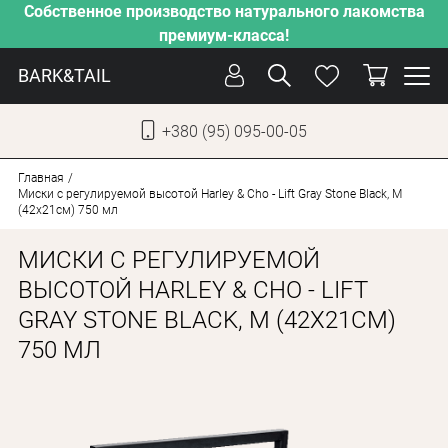
Собственное производство натурального лакомства
премиум-класса!
BARK&TAIL
+380 (95) 095-00-05
УКР
РУС
Главная
Миски с регулируемой высотой Harley & Cho - Lift Gray Stone Black, M
(42х21см) 750 мл
СОБАКИ
МИСКИ С РЕГУЛИРУЕМОЙ
КОТЫ
ВЫСОТОЙ HARLEY & CHO - LIFT
ОТ ЖАРЫ
GRAY STONE BLACK, M (42Х21СМ)
НАШЕ ПРОИЗВОДСТВО
750 МЛ
НОВИНКИ
АКЦИИ
О КОМПАНИИ