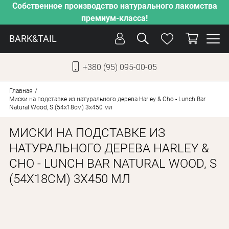
Собственное производство натурального лакомства
премиум-класса!
BARK&TAIL
+380 (95) 095-00-05
УКР
РУС
Главная
Миски на подставке из натурального дерева Harley & Cho - Lunch Bar
Natural Wood, S (54x18см) 3х450 мл
СОБАКИ
МИСКИ НА ПОДСТАВКЕ ИЗ
КОТЫ
НАТУРАЛЬНОГО ДЕРЕВА HARLEY &
ОТ ЖАРЫ
CHO - LUNCH BAR NATURAL WOOD, S
НАШЕ ПРОИЗВОДСТВО
(54X18СМ) 3Х450 МЛ
НОВИНКИ
АКЦИИ
О КОМПАНИИ