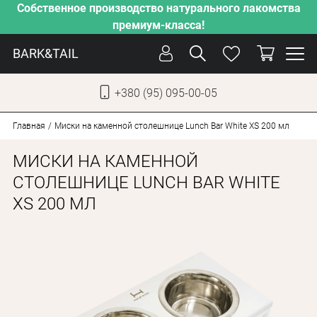
Собственное производство натурального лакомства
премиум-класса!
BARK&TAIL
+380 (95) 095-00-05
УКР
РУС
Главная
Миски на каменной столешнице Lunch Bar White XS 200 мл
МИСКИ НА КАМЕННОЙ
СОБАКИ
СТОЛЕШНИЦЕ LUNCH BAR WHITE
КОТЫ
XS 200 МЛ
ОТ ЖАРЫ
НАШЕ ПРОИЗВОДСТВО
НОВИНКИ
АКЦИИ
О КОМПАНИИ