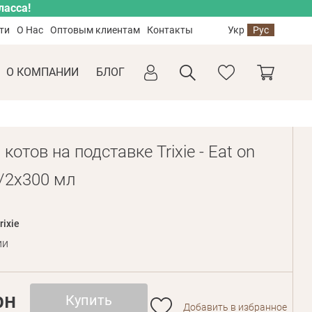
ласса!
ти
О Нас
Оптовым клиентам
Контакты
Укр
Рус
О КОМПАНИИ
БЛОГ
котов на подставке Trixie - Eat on
м/2х300 мл
rixie
ии
рн
Купить
Добавить в избранное