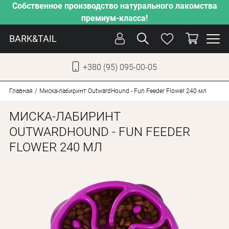
Собственное производство натурального лакомства
премиум-класса!
BARK&TAIL
+380 (95) 095-00-05
УКР
РУС
Главная
Миска-лабиринт OutwardHound - Fun Feeder Flower 240 мл
МИСКА-ЛАБИРИНТ
СОБАКИ
OUTWARDHOUND - FUN FEEDER
КОТЫ
FLOWER 240 МЛ
ОТ ЖАРЫ
НАШЕ ПРОИЗВОДСТВО
НОВИНКИ
АКЦИИ
О КОМПАНИИ