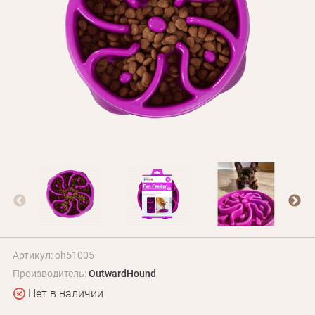
БЛОГ
Оплата и доставка
Программа лояльности
О Нас
Оптовым клиентам
Контакты
+380 (95) 095-00-05
Артикул: oh51005
Производитель:
OutwardHound
Нет в наличии