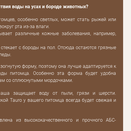
дения
твия воды на усах и бороде животных?
Повторите
пароль
омцев, особенно светлых, может стать рыжей или
округ рта из-за влаги.
ывает различные кожные заболевания, например,
Зарегистрироваться
 стекает с бороды на пол. Отсюда остаются грязные
леды.
зогнутую форму, поэтому она лучше адаптируется к
рды питомца. Особенно эта форма будет удобна
там со сплюснутыми мордочками.
аша защищает воду от пыли, грязи и шерсти.
кой Tauro у вашего питомца всегда будет свежая и
влена ​​из высококачественного и прочного АБС-