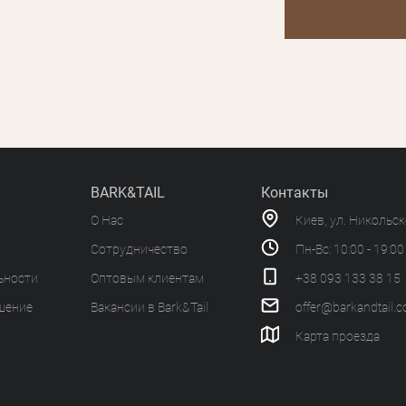
BARK&TAIL
Контакты
О Нас
Киев, ул. Никольс
Сотрудничество
Пн-Вс: 10:00 - 19:00
ьности
Оптовым клиентам
+38 093 133 38 15
шение
Вакансии в Bark&Tail
offer@barkandtail.
Карта проезда