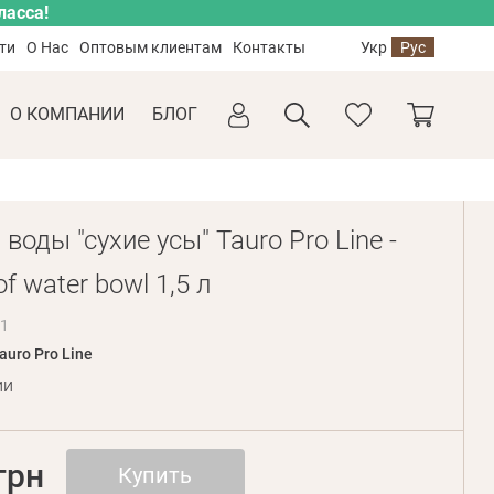
ласса!
ти
О Нас
Оптовым клиентам
Контакты
Укр
Рус
О КОМПАНИИ
БЛОГ
воды "сухие усы" Tauro Pro Line -
f water bowl 1,5 л
31
auro Pro Line
ии
грн
Купить