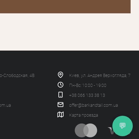
ко-Слободская, 4В
Киев, ул. Андрея Верхогляда, 7
Пн-Вс: 10:00 - 19:00
+38 066 133 38 13
com.ua
offer@barkandtail.com.ua
Карта проезда
💬