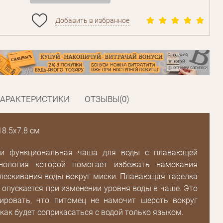
Добавить в избранное
ХАРАКТЕРИСТИКИ
ОТЗЫВЫ(0)
8.5х7.8 см
 и функциональная чаша для воды с плавающей
хнология которой помогает избежать намокания
лескивания воды вокруг миски. Плавающая тарелка
Пароль
 опускается при изменении уровня воды в чаше. Это
ировать, что питомец не намочит шерсть вокруг
 как будет соприкасаться с водой только языком.
Пароль