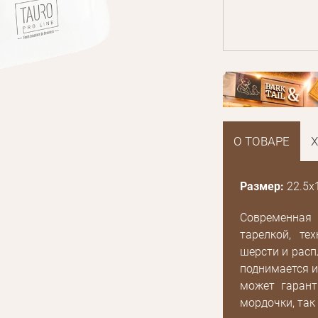
О ТОВАРЕ
Размер:
22.5х1
E mail
Современная
тарелкой, те
шерсти и расп
Пароль
поднимается и
может гарант
Новый пароль
Забыли пароль?
Эл.
E mail
мордочки, так
почта*