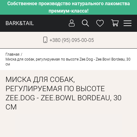
Собственное производство натурального лакомства
премиум-класса!
BARK&TAIL
+380 (95) 095-00-05
УКР
РУС
Главная
Миска для собак, регулируемая по высоте Zee.Dog - Zee.Bowl Bordeau, 30
см
СОБАКИ
МИСКА ДЛЯ СОБАК,
КОТЫ
РЕГУЛИРУЕМАЯ ПО ВЫСОТЕ
ОТ ЖАРЫ
ZEE.DOG - ZEE.BOWL BORDEAU, 30
НАШЕ ПРОИЗВОДСТВО
СМ
НОВИНКИ
АКЦИИ
О КОМПАНИИ