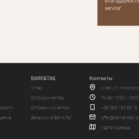
благодарности
service".
BARK&TAIL
Контакты
О Нас
Киев, ул. Никольс
Сотрудничество
Пн-Вс: 10:00 - 19:00
ьности
Оптовым клиентам
+38 093 133 38 15
шение
Вакансии в Bark&Tail
offer@barkandtail.
Карта проезда