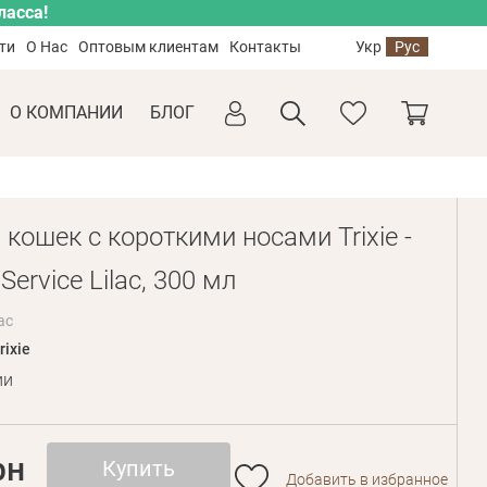
ласса!
ти
О Нас
Оптовым клиентам
Контакты
Укр
Рус
О КОМПАНИИ
БЛОГ
кошек с короткими носами Trixie -
Service Lilac, 300 мл
ac
rixie
ии
рн
Купить
Добавить в избранное