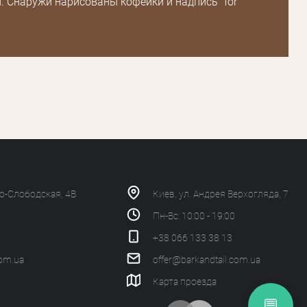
. Снаружи нарисованы кофейки и надпись "for
ко-Слободская, 4В
Киев, ул. Андрея Верхогляда, 7
Пн-Вс: 10:00 - 19:00
+38 066 133 38 13
com.ua
offer@barkandtail.com.ua
Карта проезда
💬