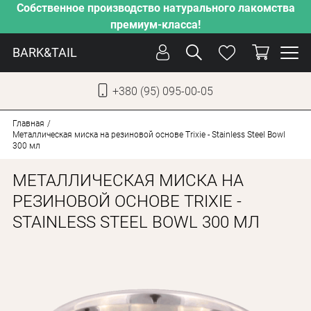
Собственное производство натурального лакомства
премиум-класса!
BARK&TAIL
+380 (95) 095-00-05
УКР
РУС
Главная
Металлическая миска на резиновой основе Trixie - Stainless Steel Bowl
300 мл
СОБАКИ
МЕТАЛЛИЧЕСКАЯ МИСКА НА
КОТЫ
РЕЗИНОВОЙ ОСНОВЕ TRIXIE -
ОТ ЖАРЫ
STAINLESS STEEL BOWL 300 МЛ
НАШЕ ПРОИЗВОДСТВО
НОВИНКИ
АКЦИИ
О КОМПАНИИ