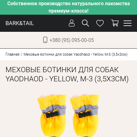
Собственное производство натурального лакомства
премиум-класса!
BARK&TAIL
+380 (95) 095-00-05
УКР
РУС
Главная
Меховые ботинки для собак Yaodhaod - Yellow, M-3 (3,5х3см)
МЕХОВЫЕ БОТИНКИ ДЛЯ СОБАК
СОБАКИ
YAODHAOD - YELLOW, M-3 (3,5Х3СМ)
КОТЫ
ОТ ЖАРЫ
НАШЕ ПРОИЗВОДСТВО
НОВИНКИ
АКЦИИ
О КОМПАНИИ