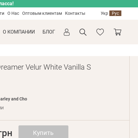
ласса!
ти
О Нас
Оптовым клиентам
Контакты
Укр
Рус
О КОМПАНИИ
БЛОГ
eamer Velur White Vanilla S
arley and Cho
ии
грн
Купить