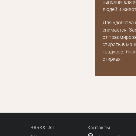
наполнителя х
Получать уведомления о новинках,скидках,
или с помощью
акциях
людей и живот
Для удобства 
снимается. За
от травмирова
стирать в маш
градусов. Япо
стирках.
BARK&TAIL
Контакты