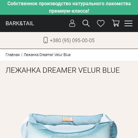
Собственное производство натурального лакомства
премиум-класса!
BARK&TAIL
+380 (95) 095-00-05
УКР
РУС
Главная
Лежанка Dreamer Velur Blue
ЛЕЖАНКА DREAMER VELUR BLUE
СОБАКИ
КОТЫ
ОТ ЖАРЫ
НАШЕ ПРОИЗВОДСТВО
НОВИНКИ
АКЦИИ
О КОМПАНИИ