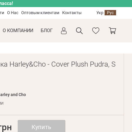
ласса!
ти
О Нас
Оптовым клиентам
Контакты
Укр
Рус
О КОМПАНИИ
БЛОГ
а Harley&Cho - Cover Plush Pudra, S
arley and Cho
ии
грн
Купить