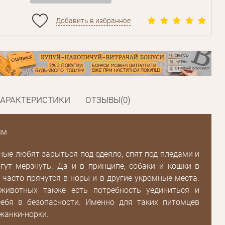
Добавить в избранное
ХАРАКТЕРИСТИКИ
ОТЗЫВЫ(0)
Пароль
см
Пароль
ые любят зарыться под одеяло, спят под пледами и
гут мерзнуть. Да и в принципе, собаки и кошки в
дения
 часто прячутся в норы и в другие укромные места.
Повторите
животных также есть потребность уединиться и
пароль
себя в безопасности. Именно для таких питомцев
жанки-норки.