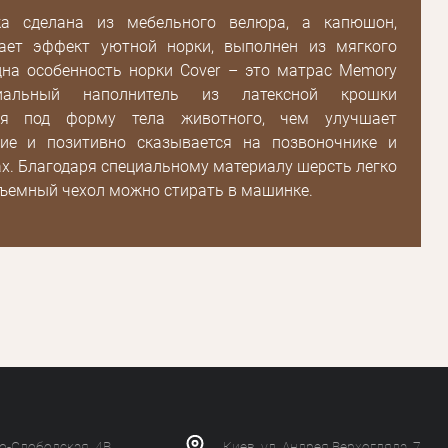
Зарегистрироваться
ка сделана из мебельного велюра, а капюшон,
ает эффект уютной норки, выполнен из мягкого
дна особенность норки Cover – это матрас Memory
иальный наполнитель из латексной крошки
тся под форму тела животного, чем улучшает
ие и позитивно сказывается на позвоночнике и
х. Благодаря специальному материалу шерсть легко
съемный чехол можно стирать в машинке.
ко-Слободская, 4В
Киев, ул. Андрея Верхогляда, 7