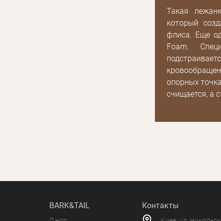
Получать уведомления о новинках,скидках,
или с помощью
Такая лежан
акциях
который созд
флиса. Еще о
Foam. Спец
подстраивае
кровообращен
опорных точка
счищается, а 
BARK&TAIL
Контакты
О Нас
Киев, ул. Никольс