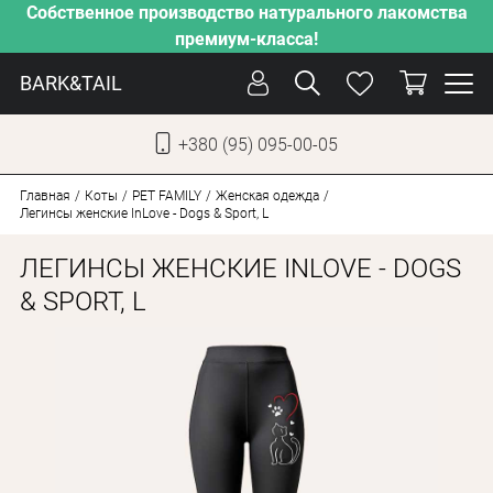
Собственное производство натурального лакомства
премиум-класса!
BARK&TAIL
+380 (95) 095-00-05
УКР
РУС
Главная
Коты
PET FAMILY
Женская одежда
Легинсы женские InLove - Dogs & Sport, L
СОБАКИ
ЛЕГИНСЫ ЖЕНСКИЕ INLOVE - DOGS
КОТЫ
& SPORT, L
ОТ ЖАРЫ
НАШЕ ПРОИЗВОДСТВО
НОВИНКИ
АКЦИИ
О КОМПАНИИ