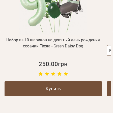
Не пришло письмо?
Повторить отправку
Регистрация
Отправить
Пароль
Вспомнили пароль?
или с помощью
Набор из 10 шариков на девятый день рождения
собачки Fiesta - Green Daisy Dog
Р
Зарегистрироваться
250.00грн
Купить