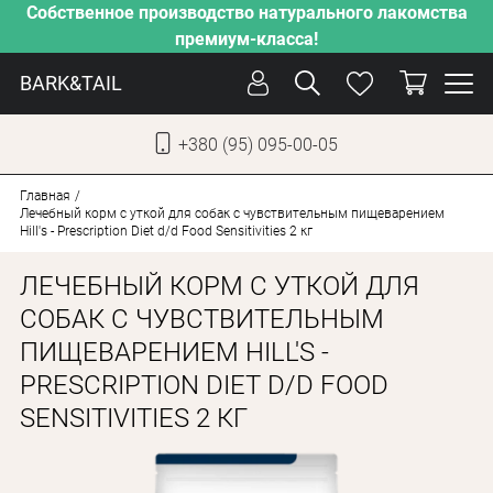
Собственное производство натурального лакомства
премиум-класса!
BARK&TAIL
+380 (95) 095-00-05
УКР
РУС
Главная
Лечебный корм с уткой для собак с чувствительным пищеварением
Hill's - Prescription Diet d/d Food Sensitivities 2 кг
СОБАКИ
ЛЕЧЕБНЫЙ КОРМ С УТКОЙ ДЛЯ
КОТЫ
СОБАК С ЧУВСТВИТЕЛЬНЫМ
ОТ ЖАРЫ
ПИЩЕВАРЕНИЕМ HILL'S -
НАШЕ ПРОИЗВОДСТВО
PRESCRIPTION DIET D/D FOOD
НОВИНКИ
SENSITIVITIES 2 КГ
АКЦИИ
О КОМПАНИИ