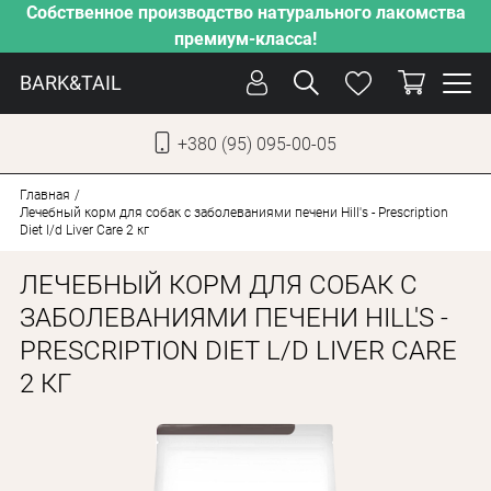
Собственное производство натурального лакомства
премиум-класса!
BARK&TAIL
+380 (95) 095-00-05
УКР
РУС
Главная
Лечебный корм для собак с заболеваниями печени Hill's - Prescription
Diet l/d Liver Care 2 кг
СОБАКИ
ЛЕЧЕБНЫЙ КОРМ ДЛЯ СОБАК С
КОТЫ
ЗАБОЛЕВАНИЯМИ ПЕЧЕНИ HILL'S -
ОТ ЖАРЫ
PRESCRIPTION DIET L/D LIVER CARE
НАШЕ ПРОИЗВОДСТВО
2 КГ
НОВИНКИ
АКЦИИ
О КОМПАНИИ