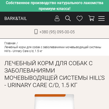
Собственное производство натурального лакомства
премиум-класса!
BARK&TAIL
+380 (95) 095-00-05
УКР
РУС
Главная
Лечебный корм для собак с заболеваниями мочевыводящей системы
Hill's - Urinary Care c/d, 1.5 кг
СОБАКИ
ЛЕЧЕБНЫЙ КОРМ ДЛЯ СОБАК С
КОТЫ
ЗАБОЛЕВАНИЯМИ
ОТ ЖАРЫ
МОЧЕВЫВОДЯЩЕЙ СИСТЕМЫ HILL'S
НАШЕ ПРОИЗВОДСТВО
- URINARY CARE C/D, 1.5 КГ
НОВИНКИ
АКЦИИ
О КОМПАНИИ