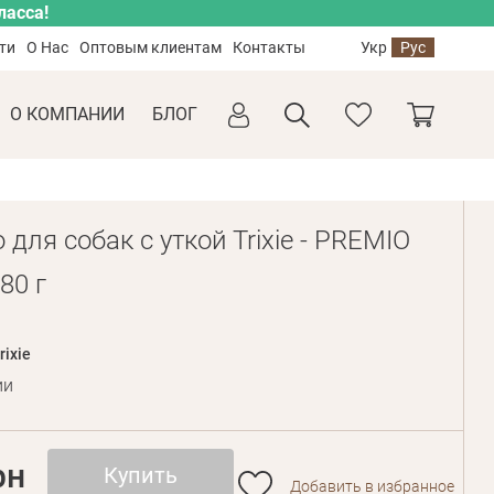
ласса!
ти
О Нас
Оптовым клиентам
Контакты
Укр
Рус
О КОМПАНИИ
БЛОГ
для собак с уткой Trixie - PREMIO
80 г
rixie
ии
рн
Купить
Добавить в избранное