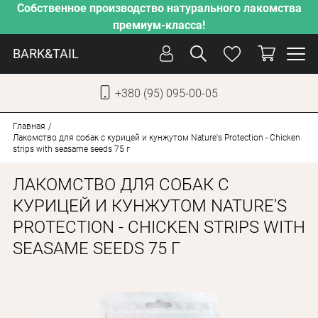
Собственное производство натурального лакомства
премиум-класса!
BARK&TAIL
+380 (95) 095-00-05
УКР
РУС
Главная
Лакомство для собак с курицей и кунжутом Nature's Protection - Chicken
strips with seasame seeds 75 г
СОБАКИ
ЛАКОМСТВО ДЛЯ СОБАК С
КОТЫ
КУРИЦЕЙ И КУНЖУТОМ NATURE'S
ОТ ЖАРЫ
PROTECTION - CHICKEN STRIPS WITH
НАШЕ ПРОИЗВОДСТВО
SEASAME SEEDS 75 Г
НОВИНКИ
АКЦИИ
О КОМПАНИИ