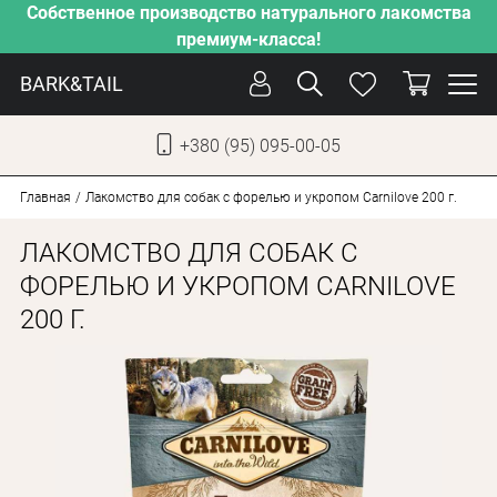
Собственное производство натурального лакомства
премиум-класса!
BARK&TAIL
+380 (95) 095-00-05
УКР
РУС
Главная
Лакомство для собак с форелью и укропом Carnilove 200 г.
ЛАКОМСТВО ДЛЯ СОБАК С
СОБАКИ
ФОРЕЛЬЮ И УКРОПОМ CARNILOVE
КОТЫ
200 Г.
ОТ ЖАРЫ
НАШЕ ПРОИЗВОДСТВО
НОВИНКИ
АКЦИИ
О КОМПАНИИ